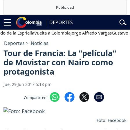
DEPORTES
 la Espriella
Vuelta a Colombia
Jorge Alfredo Vargas
Gustavo Petro
Deportes
Noticias
Tour de Francia: La "película"
de Movistar con Nairo como
protagonista
Jue, 29 Jun 2017 5:18 pm
Comparte en:
Foto: Facebook