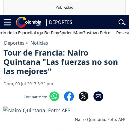
DEPORTES
 la Espriella
Liga BetPlay
Spider-Man
Gustavo Petro
Posesión pr
Deportes
Noticias
Tour de Francia: Nairo
Quintana "Las fuerzas no son
las mejores"
Dom, 09 Jul 2017 3:32 pm
Comparte en:
Nairo Quintana. Foto: AFP