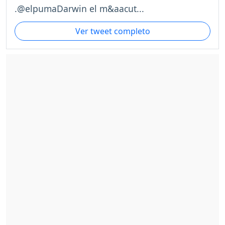
.@elpumaDarwin el m&aacut...
Ver tweet completo