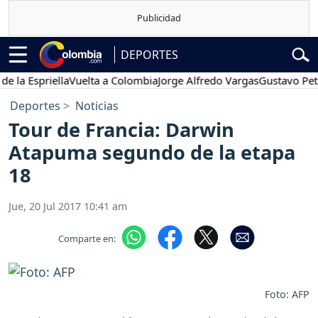
DEPORTES
Espriella
Vuelta a Colombia
Jorge Alfredo Vargas
Gustavo Petro
Deportes
Noticias
Tour de Francia: Darwin
Atapuma segundo de la etapa
18
Jue, 20 Jul 2017 10:41 am
Comparte en:
Foto: AFP