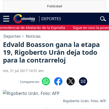
DEPORTES
dencial de Abelardo de la Espriella
Sigue en vivo la posesión 
Deportes
Noticias
Edvald Boasson gana la etapa
19, Rigoberto Urán deja todo
para la contrarreloj
Vie, 21 Jul 2017 10:51 am
Comparte en:
Rigoberto Urán. Foto: AFP