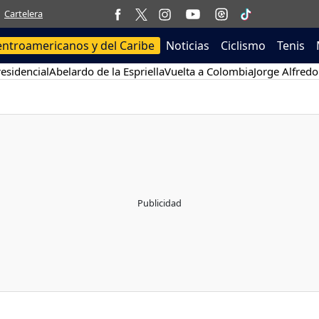
Cartelera
entroamericanos y del Caribe
Noticias
Ciclismo
Tenis
esidencial
Abelardo de la Espriella
Vuelta a Colombia
Jorge Alfredo