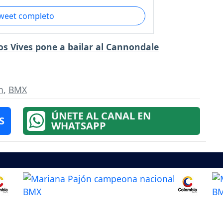
tweet completo
os Vives pone a bailar al Cannondale
n
,
BMX
ÚNETE AL CANAL EN
S
WHATSAPP