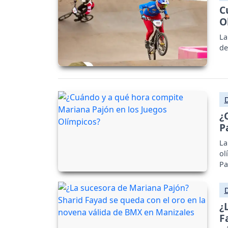
C
O
La
de
¿
P
La
ol
Pa
¿
F