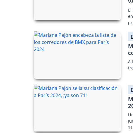
v
El
en
pr
M
c
A 
tr
M
2
Un
Ju
11