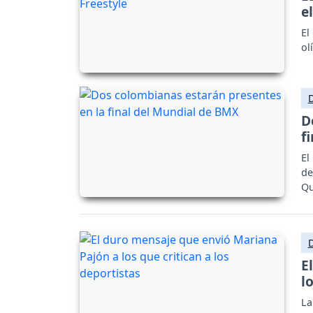
e
El
ol
D
f
El
de
Qu
ta
E
l
La