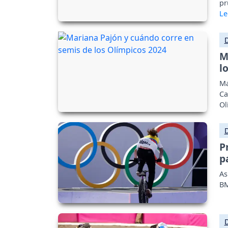
pr
M
l
Ma
Ca
Ol
P
p
As
BM