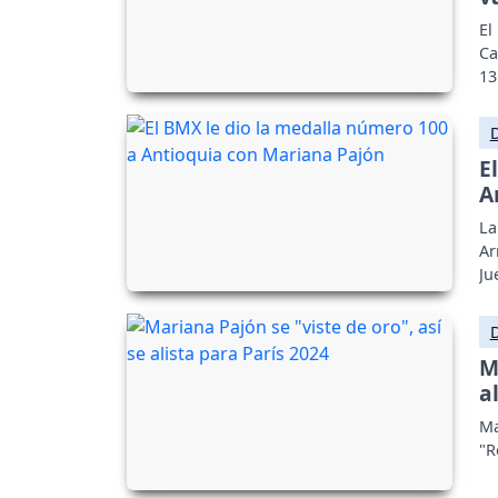
El
Ca
13
E
A
La
Ar
Ju
M
a
Ma
"R