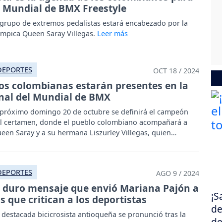
l Mundial de BMX Freestyle
 grupo de extremos pedalistas estará encabezado por la
ímpica Queen Saray Villegas.
DEPORTES
OCT 18 / 2024
os colombianas estarán presentes en la
inal del Mundial de BMX
 próximo domingo 20 de octubre se definirá el campeón
l certamen, donde el pueblo colombiano acompañará a
een Saray y a su hermana Liszurley Villegas, quien
mbién disputará el trofeo.
DEPORTES
AGO 9 / 2024
l duro mensaje que envió Mariana Pajón a
¡S
os que critican a los deportistas
de
 destacada bicicrosista antioqueña se pronunció tras la
de