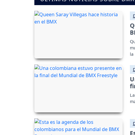
Q
B
Qu
mu
la
U
f
La
má
E