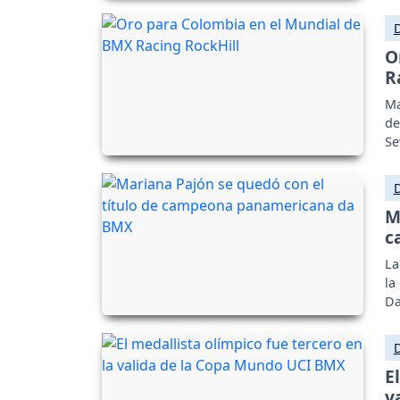
O
R
Ma
de
Se
M
c
La
la
Da
E
v