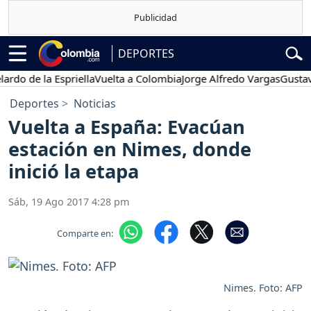
DEPORTES
 de la Espriella
Vuelta a Colombia
Jorge Alfredo Vargas
Gustavo Pe
Deportes
Noticias
Vuelta a España: Evacúan
estación en Nimes, donde
inició la etapa
Sáb, 19 Ago 2017 4:28 pm
Comparte en:
Nimes. Foto: AFP