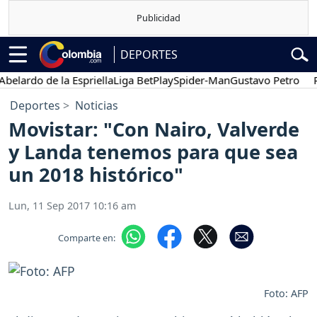
DEPORTES
rdo de la Espriella
Liga BetPlay
Spider-Man
Gustavo Petro
Poses
Deportes
Noticias
Movistar: "Con Nairo, Valverde
y Landa tenemos para que sea
un 2018 histórico"
Lun, 11 Sep 2017 10:16 am
Comparte en:
Foto: AFP