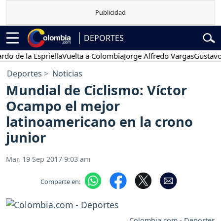
DEPORTES
e la Espriella
Vuelta a Colombia
Jorge Alfredo Vargas
Gustavo Petr
Deportes
Noticias
Mundial de Ciclismo: Víctor
Ocampo el mejor
latinoamericano en la crono
junior
Mar, 19 Sep 2017 9:03 am
Comparte en:
Colombia.com - Deportes