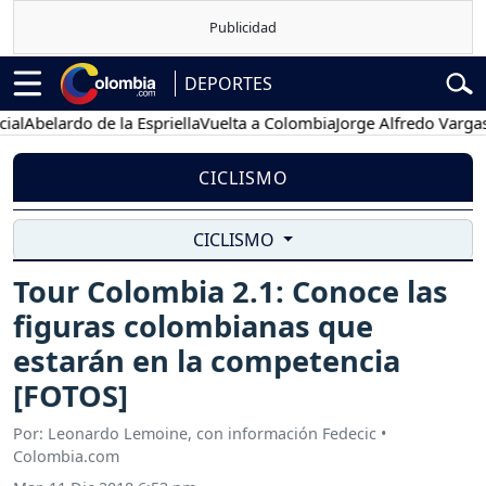
DEPORTES
belardo de la Espriella
Vuelta a Colombia
Jorge Alfredo Vargas
Gus
CICLISMO
CICLISMO
Tour Colombia 2.1: Conoce las
figuras colombianas que
estarán en la competencia
[FOTOS]
Por: Leonardo Lemoine, con información Fedecic •
Colombia.com