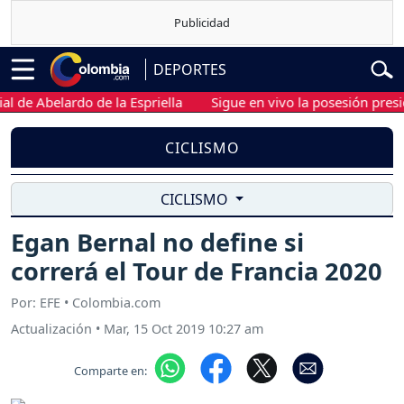
DEPORTES
 Abelardo de la Espriella
Sigue en vivo la posesión presidenci
CICLISMO
CICLISMO
Egan Bernal no define si
correrá el Tour de Francia 2020
Por: EFE • Colombia.com
Actualización
•
Mar, 15 Oct 2019 10:27 am
Comparte en: