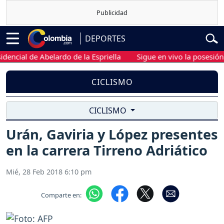
DEPORTES
cial de Abelardo de la Espriella
Sigue en vivo la posesión pre
CICLISMO
CICLISMO
Urán, Gaviria y López presentes
en la carrera Tirreno Adriático
Mié, 28 Feb 2018 6:10 pm
Comparte en: