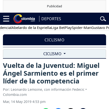
DEPORTES
cial
Abelardo de la Espriella
Liga BetPlay
Spider-Man
Gustavo Petr
CICLISMO
CICLISMO
Vuelta de la Juventud: Miguel
Ángel Sarmiento es el primer
líder de la competencia
Por: Leonardo Lemoine, con información Fedecic •
Colombia.com
Mar, 14 May 2019 4:53 pm