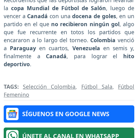
Recordemos que las deportistas lograron levantar
la
copa Mundial de Fútbol de Salón
, luego de
vencer a
Canadá
con una
docena de goles
, en un
partido en el que
no recibieron ningún gol
, algo
que fue recurrente en totos los partidos que
encararon a lo largo del torneo.
Colombia
venció
a
Paraguay
en cuartos,
Venezuela
en semis y,
finalmente a
Canadá
, para lograr el
hito
deportivo
.
TAGS:
Selección Colombia
,
Fútbol Sala
,
Fútbol
Femenino
SÍGUENOS EN GOOGLE NEWS
ÚNETE AL CANAL EN WHATSAPP