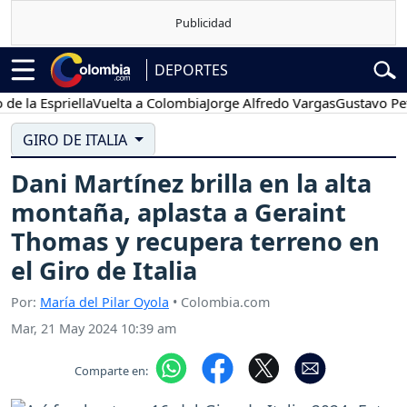
DEPORTES
 Espriella
Vuelta a Colombia
Jorge Alfredo Vargas
Gustavo Petro
GIRO DE ITALIA
Dani Martínez brilla en la alta
montaña, aplasta a Geraint
Thomas y recupera terreno en
el Giro de Italia
Por:
María del Pilar Oyola
• Colombia.com
Mar, 21 May 2024 10:39 am
Comparte en: