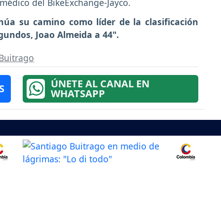
, médico del BikeExchange-Jayco.
núa su camino como líder de la clasificación
egundos, Joao Almeida a 44".
Buitrago
ÚNETE AL CANAL EN
S
WHATSAPP