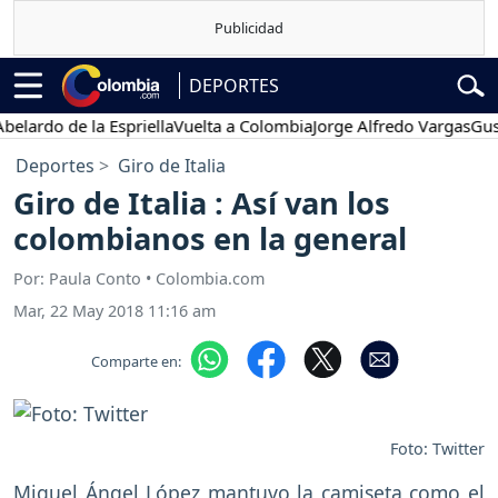
DEPORTES
do de la Espriella
Vuelta a Colombia
Jorge Alfredo Vargas
Gustavo 
Deportes
Giro de Italia
Giro de Italia : Así van los
colombianos en la general
Por: Paula Conto • Colombia.com
Mar, 22 May 2018 11:16 am
Comparte en:
Foto: Twitter
Miguel Ángel López mantuvo la camiseta como el