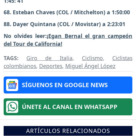
1:45: 41
68. Esteban Chaves (COL / Mitchelton) a 1:50:00
88. Dayer Quintana (COL / Movistar) a 2:23:01
No olvides leer:
¡Egan Bernal el gran campeón
del Tour de California!
TAGS:
Giro de Italia
,
Ciclismo
,
Ciclistas
colombianos
,
Deportes
,
Miguel Ángel López
SÍGUENOS EN GOOGLE NEWS
ÚNETE AL CANAL EN WHATSAPP
ARTÍCULOS RELACIONADOS