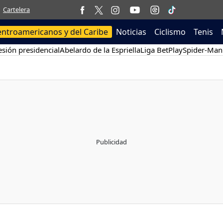
Cartelera
entroamericanos y del Caribe
Noticias
Ciclismo
Tenis
sión presidencial
Abelardo de la Espriella
Liga BetPlay
Spider-Man