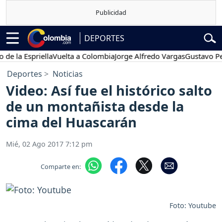
DEPORTES
a Espriella
Vuelta a Colombia
Jorge Alfredo Vargas
Gustavo Petro
Deportes
Noticias
Video: Así fue el histórico salto
de un montañista desde la
cima del Huascarán
Mié, 02 Ago 2017 7:12 pm
Comparte en:
Foto: Youtube