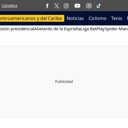
Cartelera
entroamericanos y del Caribe
Noticias
Ciclismo
Tenis
sión presidencial
Abelardo de la Espriella
Liga BetPlay
Spider-Man