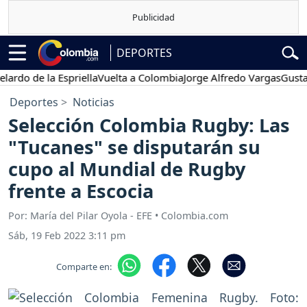
DEPORTES
o de la Espriella
Vuelta a Colombia
Jorge Alfredo Vargas
Gustavo P
Deportes
Noticias
Selección Colombia Rugby: Las
"Tucanes" se disputarán su
cupo al Mundial de Rugby
frente a Escocia
Por: María del Pilar Oyola - EFE • Colombia.com
Sáb, 19 Feb 2022 3:11 pm
Comparte en: