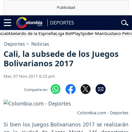
DEPORTES
l
Abelardo de la Espriella
Liga BetPlay
Spider-Man
Gustavo Petro
Deportes
Noticias
Cali, la subsede de los Juegos
Bolivarianos 2017
Mar, 07 Nov 2017 8:23 pm
Comparte en:
Colombia.com - Deportes
Si bien los Juegos Bolivarianos 2017 se realizarán
en la ciudad de Santa Marta, 146 deportistas