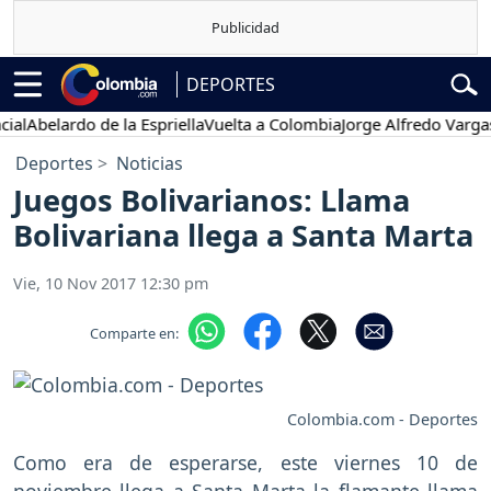
DEPORTES
Abelardo de la Espriella
Vuelta a Colombia
Jorge Alfredo Vargas
Gus
Deportes
Noticias
Juegos Bolivarianos: Llama
Bolivariana llega a Santa Marta
Vie, 10 Nov 2017 12:30 pm
Comparte en:
Colombia.com - Deportes
Como era de esperarse, este viernes 10 de
noviembre llega a Santa Marta la flamante llama