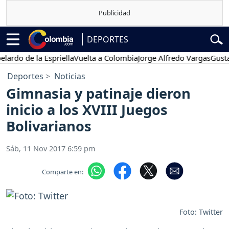
DEPORTES
o de la Espriella
Vuelta a Colombia
Jorge Alfredo Vargas
Gustavo P
Deportes
Noticias
Gimnasia y patinaje dieron
inicio a los XVIII Juegos
Bolivarianos
Sáb, 11 Nov 2017 6:59 pm
Comparte en:
Foto: Twitter