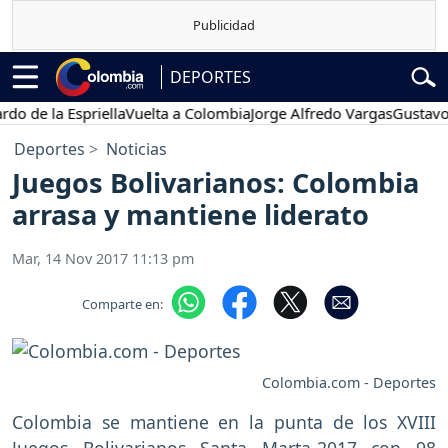
DEPORTES
e la Espriella
Vuelta a Colombia
Jorge Alfredo Vargas
Gustavo Petr
Deportes
Noticias
Juegos Bolivarianos: Colombia
arrasa y mantiene liderato
Mar, 14 Nov 2017 11:13 pm
Comparte en:
Colombia.com - Deportes
Colombia se mantiene en la punta de los XVIII
Juegos Bolivarianos Santa Marta-2017 con 98