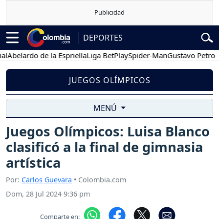
DEPORTES
elardo de la Espriella
Liga BetPlay
Spider-Man
Gustavo Petro
Po
JUEGOS OLÍMPICOS
MENÚ
Juegos Olímpicos: Luisa Blanco
clasificó a la final de gimnasia
artística
Por:
Carlos Guevara
• Colombia.com
Dom, 28 Jul 2024 9:36 pm
Comparte en: