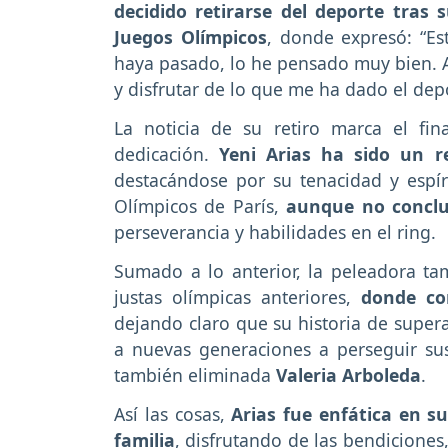
decidido retirarse del deporte tras 
Juegos Olímpicos
, donde expresó: “Es
haya pasado, lo he pensado muy bien. A
y disfrutar de lo que me ha dado el dep
La noticia de su retiro marca el fin
dedicación.
Yeni Arias ha sido un r
destacándose por su tenacidad y espíri
Olímpicos de París,
aunque no concl
perseverancia y habilidades en el ring.
Sumado a lo anterior, la peleadora ta
justas olímpicas anteriores,
donde co
dejando claro que su historia de super
a nuevas generaciones a perseguir su
también eliminada
Valeria Arboleda
.
Así las cosas,
Arias fue enfática en s
familia
, disfrutando de las bendicione