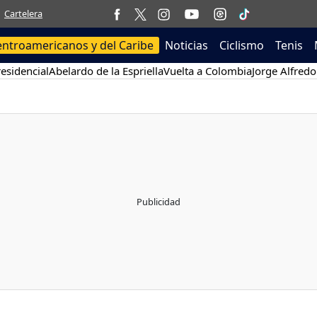
Cartelera
entroamericanos y del Caribe
Noticias
Ciclismo
Tenis
esidencial
Abelardo de la Espriella
Vuelta a Colombia
Jorge Alfredo