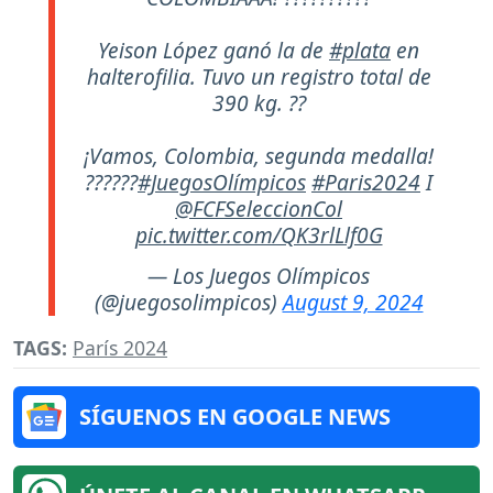
Yeison López ganó la de
#plata
en
halterofilia. Tuvo un registro total de
390 kg. ??
¡Vamos, Colombia, segunda medalla!
??????
#JuegosOlímpicos
#Paris2024
I
@FCFSeleccionCol
pic.twitter.com/QK3rlLlf0G
— Los Juegos Olímpicos
(@juegosolimpicos)
August 9, 2024
TAGS:
París 2024
SÍGUENOS EN GOOGLE NEWS