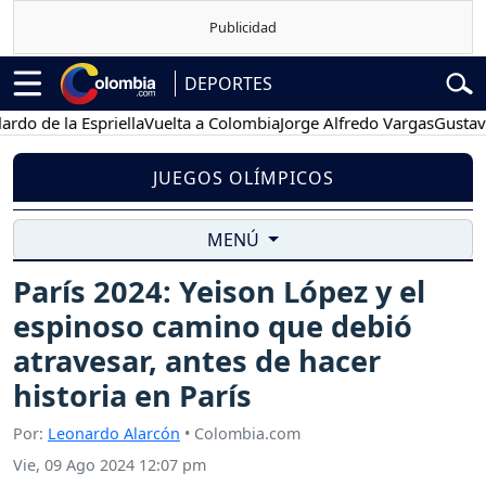
DEPORTES
e la Espriella
Vuelta a Colombia
Jorge Alfredo Vargas
Gustavo Petr
JUEGOS OLÍMPICOS
MENÚ
París 2024: Yeison López y el
espinoso camino que debió
atravesar, antes de hacer
historia en París
Por:
Leonardo Alarcón
• Colombia.com
Vie, 09 Ago 2024 12:07 pm