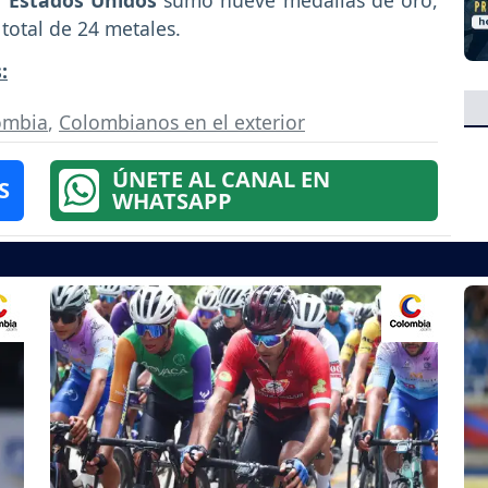
r
Estados Unidos
sumó nueve medallas de oro,
 total de 24 metales.
:
ombia
,
Colombianos en el exterior
ÚNETE AL CANAL EN
S
WHATSAPP