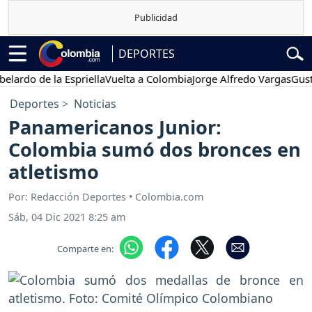
DEPORTES
o de la Espriella
Vuelta a Colombia
Jorge Alfredo Vargas
Gustavo P
Deportes
Noticias
Panamericanos Junior:
Colombia sumó dos bronces en
atletismo
Por: Redacción Deportes • Colombia.com
Sáb, 04 Dic 2021 8:25 am
Comparte en: