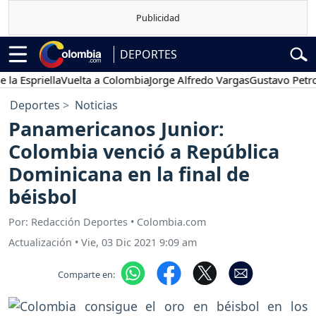
DEPORTES
priella
Vuelta a Colombia
Jorge Alfredo Vargas
Gustavo Petro
Po
Deportes
Noticias
Panamericanos Junior:
Colombia venció a República
Dominicana en la final de
béisbol
Por: Redacción Deportes • Colombia.com
Actualización
•
Vie, 03 Dic 2021 9:09 am
Comparte en: