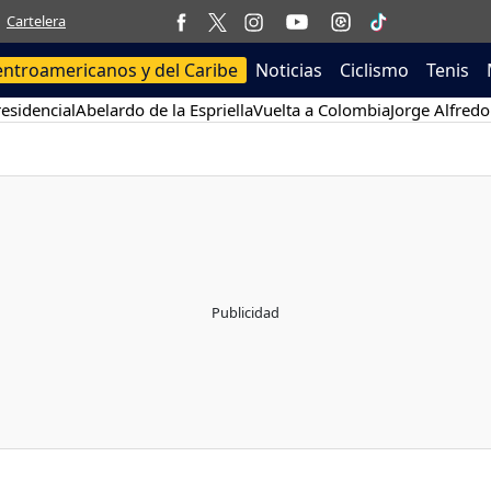
Cartelera
entroamericanos y del Caribe
Noticias
Ciclismo
Tenis
esidencial
Abelardo de la Espriella
Vuelta a Colombia
Jorge Alfredo