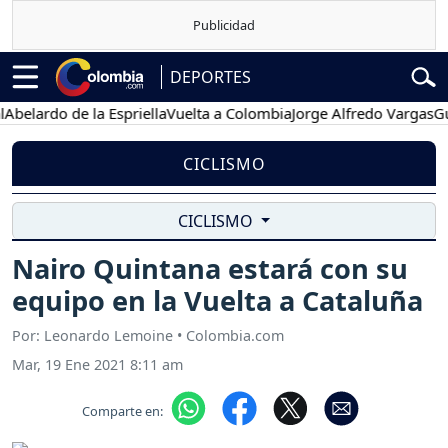
DEPORTES
lardo de la Espriella
Vuelta a Colombia
Jorge Alfredo Vargas
Gustav
CICLISMO
CICLISMO
Nairo Quintana estará con su
equipo en la Vuelta a Cataluña
Por: Leonardo Lemoine • Colombia.com
Mar, 19 Ene 2021 8:11 am
Comparte en: