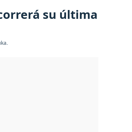
correrá su última
uka.