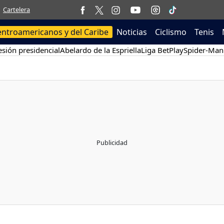
Cartelera
entroamericanos y del Caribe
Noticias
Ciclismo
Tenis
sión presidencial
Abelardo de la Espriella
Liga BetPlay
Spider-Man