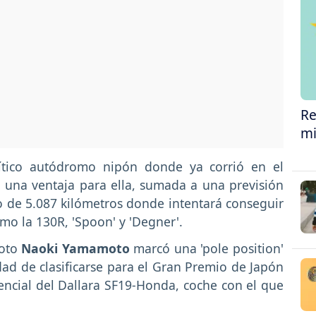
Re
mi
mítico autódromo nipón donde ya corrió en el
 una ventaja para ella, sumada a una previsión
o de 5.087 kilómetros donde intentará conseguir
omo la 130R, 'Spoon' y 'Degner'.
loto
Naoki Yamamoto
marcó una 'pole position'
idad de clasificarse para el Gran Premio de Japón
encial del Dallara SF19-Honda, coche con el que