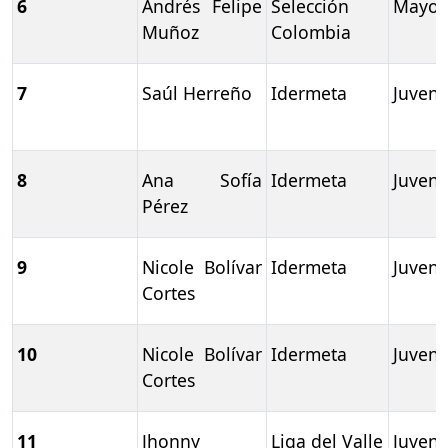
6
Andrés Felipe
Selección
Mayor
Muñoz
Colombia
7
Saúl Herreño
Idermeta
Juveni
8
Ana Sofía
Idermeta
Juveni
Pérez
9
Nicole Bolívar
Idermeta
Juveni
Cortes
10
Nicole Bolívar
Idermeta
Juveni
Cortes
11
Jhonny
Liga del Valle
Juveni