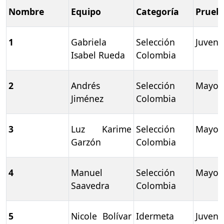
Nombre
Equipo
Categoría
Prueb
1
Gabriela
Selección
Juvenil
Isabel Rueda
Colombia
2
Andrés
Selección
Mayor
Jiménez
Colombia
3
Luz Karime
Selección
Mayor
Garzón
Colombia
4
Manuel
Selección
Mayor
Saavedra
Colombia
5
Nicole Bolívar
Idermeta
Juvenil