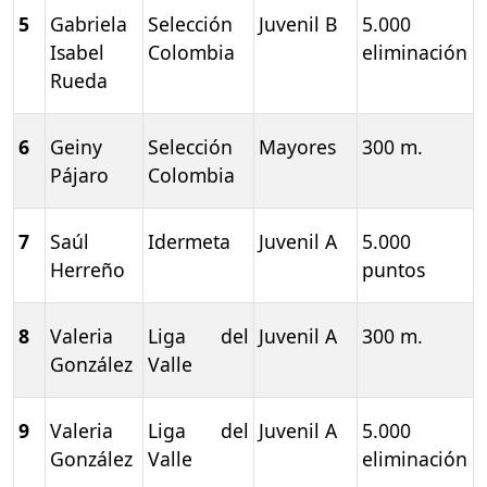
5
Gabriela
Selección
Juvenil B
5.000
Isabel
Colombia
eliminación
Rueda
6
Geiny
Selección
Mayores
300 m.
Pájaro
Colombia
7
Saúl
Idermeta
Juvenil A
5.000
Herreño
puntos
8
Valeria
Liga del
Juvenil A
300 m.
González
Valle
9
Valeria
Liga del
Juvenil A
5.000
González
Valle
eliminación