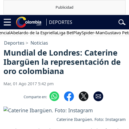
DEPORTES
l
Abelardo de la Espriella
Liga BetPlay
Spider-Man
Gustavo Petro
Deportes
Noticias
Mundial de Londres: Caterine
Ibargüen la representación de
oro colombiana
Mar, 01 Ago 2017 5:42 pm
Comparte en:
Caterine Ibargüen. Foto: Instagram