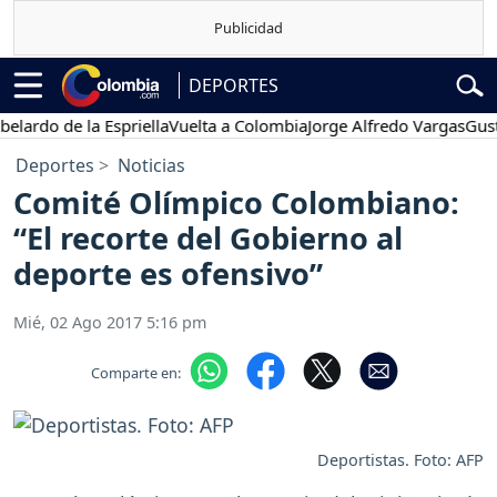
DEPORTES
o de la Espriella
Vuelta a Colombia
Jorge Alfredo Vargas
Gustavo P
Deportes
Noticias
Comité Olímpico Colombiano:
“El recorte del Gobierno al
deporte es ofensivo”
Mié, 02 Ago 2017 5:16 pm
Comparte en:
Deportistas. Foto: AFP