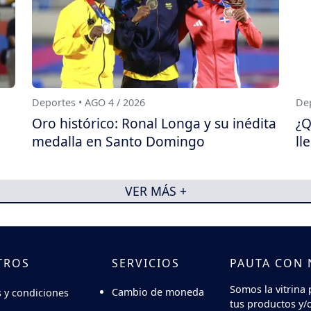
Deportes • AGO 4 / 2026
Dep
Oro histórico: Ronal Longa y su inédita
¿Q
medalla en Santo Domingo
ll
VER MÁS +
TROS
SERVICIOS
PAUTA CON
Somos la vitrina 
Cambio de moneda
 y condiciones
tus productos y/o