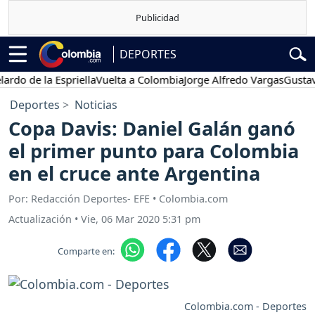
DEPORTES
de la Espriella
Vuelta a Colombia
Jorge Alfredo Vargas
Gustavo Pet
Deportes
Noticias
Copa Davis: Daniel Galán ganó
el primer punto para Colombia
en el cruce ante Argentina
Por: Redacción Deportes- EFE • Colombia.com
Actualización
•
Vie, 06 Mar 2020 5:31 pm
Comparte en:
Colombia.com - Deportes