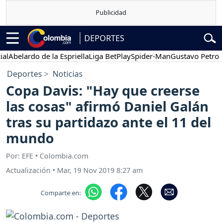
DEPORTES
elardo de la Espriella
Liga BetPlay
Spider-Man
Gustavo Petro
Po
Deportes
Noticias
Copa Davis: "Hay que creerse
las cosas" afirmó Daniel Galán
tras su partidazo ante el 11 del
mundo
Por: EFE • Colombia.com
Actualización
•
Mar, 19 Nov 2019 8:27 am
Comparte en: