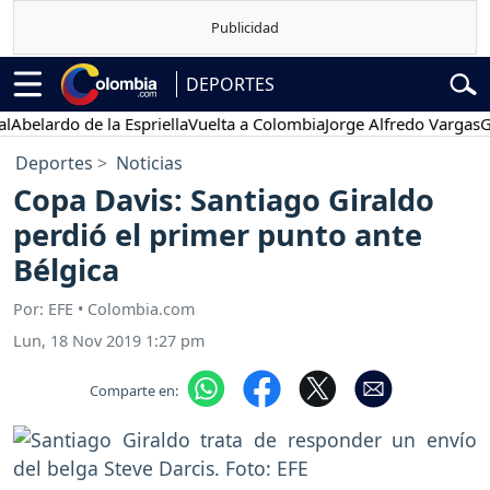
DEPORTES
ardo de la Espriella
Vuelta a Colombia
Jorge Alfredo Vargas
Gustav
Deportes
Noticias
Copa Davis: Santiago Giraldo
perdió el primer punto ante
Bélgica
Por: EFE • Colombia.com
Lun, 18 Nov 2019 1:27 pm
Comparte en: