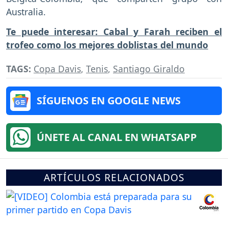
Australia.
Te puede interesar: Cabal y Farah reciben el
trofeo como los mejores doblistas del mundo
TAGS:
Copa Davis
,
Tenis
,
Santiago Giraldo
SÍGUENOS EN GOOGLE NEWS
ÚNETE AL CANAL EN WHATSAPP
ARTÍCULOS RELACIONADOS