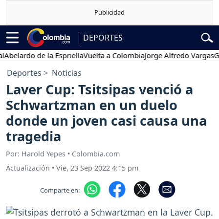
DEPORTES
elardo de la Espriella
Vuelta a Colombia
Jorge Alfredo Vargas
Gusta
Deportes
Noticias
Laver Cup: Tsitsipas venció a
Schwartzman en un duelo
donde un joven casi causa una
tragedia
Por: Harold Yepes • Colombia.com
Actualización
•
Vie, 23 Sep 2022 4:15 pm
Comparte en: