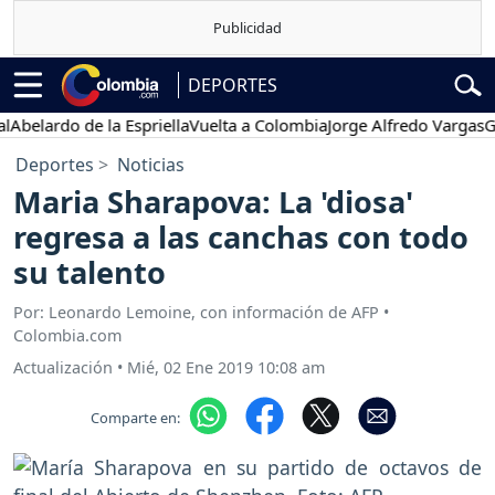
DEPORTES
ardo de la Espriella
Vuelta a Colombia
Jorge Alfredo Vargas
Gustav
Deportes
Noticias
Maria Sharapova: La 'diosa'
regresa a las canchas con todo
su talento
Por: Leonardo Lemoine, con información de AFP •
Colombia.com
Actualización
•
Mié, 02 Ene 2019 10:08 am
Comparte en: