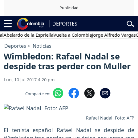
DEPORTES
ardo de la Espriella
Vuelta a Colombia
Jorge Alfredo Vargas
Gustav
Deportes
Noticias
Wimbledon: Rafael Nadal se
despide tras perder con Muller
Lun, 10 Jul 2017 4:20 pm
Comparte en:
Rafael Nadal. Foto: AFP
El tenista español Rafael Nadal se despide de
Wimbledon tras perder en un épico encuentro con