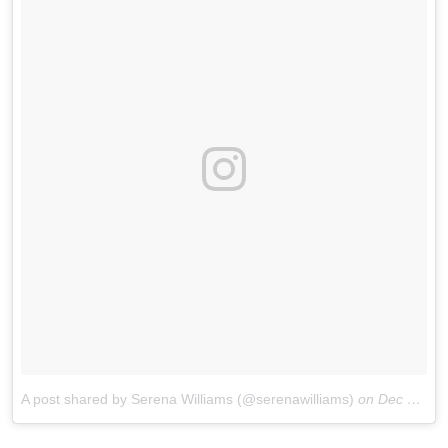
A post shared by Serena Williams (@serenawilliams)
on
Dec 24, 2017 at 6:09am PST