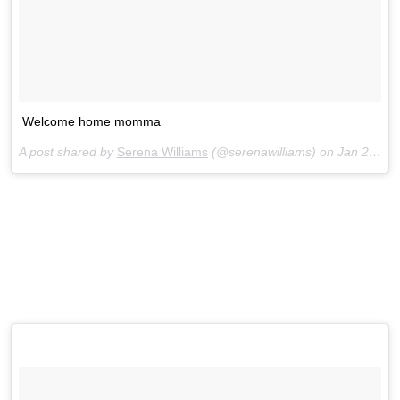
Welcome home momma
A post shared by
Serena Williams
(@serenawilliams) on
Jan 27, 2018 at 6:19am PST