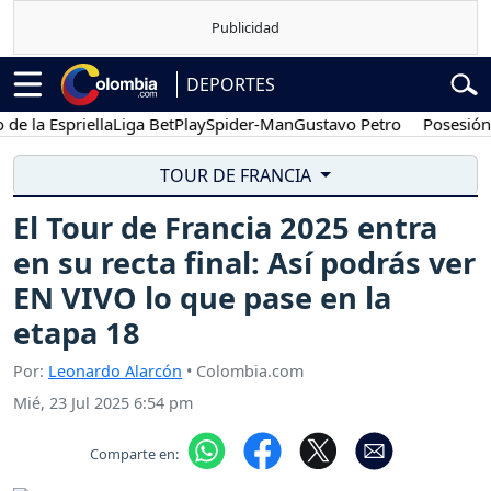
DEPORTES
 Espriella
Liga BetPlay
Spider-Man
Gustavo Petro
Posesión pres
TOUR DE FRANCIA
El Tour de Francia 2025 entra
en su recta final: Así podrás ver
EN VIVO lo que pase en la
etapa 18
Por:
Leonardo Alarcón
• Colombia.com
Mié, 23 Jul 2025 6:54 pm
Comparte en: