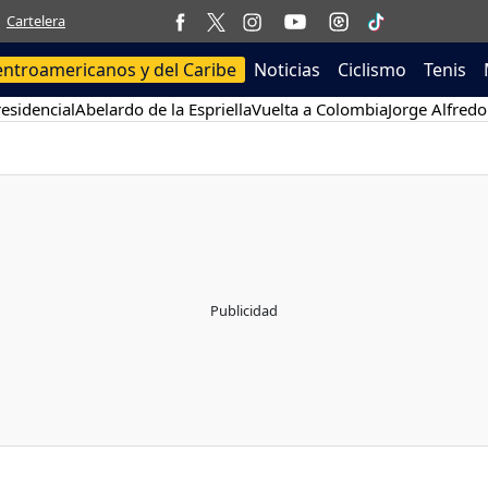
Cartelera
entroamericanos y del Caribe
Noticias
Ciclismo
Tenis
esidencial
Abelardo de la Espriella
Vuelta a Colombia
Jorge Alfredo