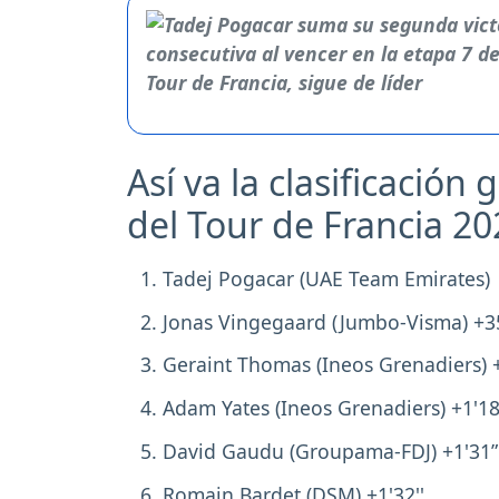
Así va la clasificación 
del Tour de Francia 2
Tadej Pogacar (UAE Team Emirates)
Jonas Vingegaard (Jumbo-Visma) +3
Geraint Thomas (Ineos Grenadiers) 
Adam Yates (Ineos Grenadiers) +1'1
David Gaudu (Groupama-FDJ) +1'31
Romain Bardet (DSM) +1'32''