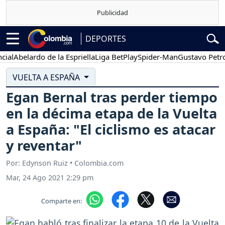
DEPORTES
belardo de la Espriella
Liga BetPlay
Spider-Man
Gustavo Petro
P
VUELTA A ESPAÑA
Egan Bernal tras perder tiempo
en la décima etapa de la Vuelta
a España: "El ciclismo es atacar
y reventar"
Por: Edynson Ruiz • Colombia.com
Mar, 24 Ago 2021 2:29 pm
Comparte en: