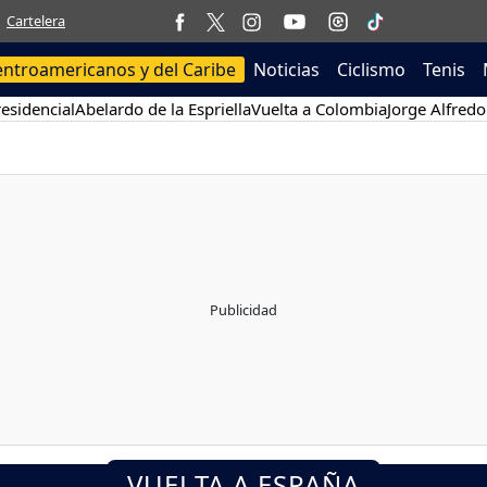
Cartelera
entroamericanos y del Caribe
Noticias
Ciclismo
Tenis
esidencial
Abelardo de la Espriella
Vuelta a Colombia
Jorge Alfredo
VUELTA A ESPAÑA