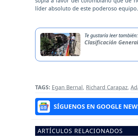
sopla a favor del colombiano que de no
líder absoluto de este poderoso equipo
Te gustaría leer también:
Clasificación Genera
TAGS:
Egan Bernal
,
Richard Carapaz
,
Ad
SÍGUENOS EN GOOGLE NEW
ARTÍCULOS RELACIONADOS