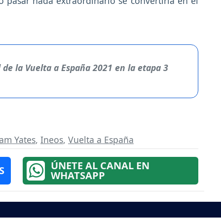
 pasar nada extraordinario se convertiría en el
.
l de la Vuelta a España 2021 en la etapa 3
am Yates
,
Ineos
,
Vuelta a España
ÚNETE AL CANAL EN
S
WHATSAPP