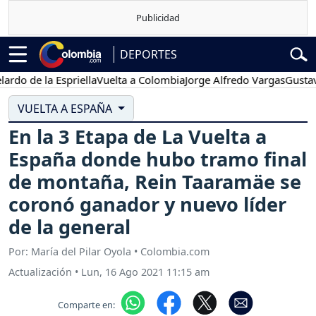
DEPORTES
e la Espriella
Vuelta a Colombia
Jorge Alfredo Vargas
Gustavo Pet
VUELTA A ESPAÑA
En la 3 Etapa de La Vuelta a
España donde hubo tramo final
de montaña, Rein Taaramäe se
coronó ganador y nuevo líder
de la general
Por: María del Pilar Oyola • Colombia.com
Actualización
•
Lun, 16 Ago 2021 11:15 am
Comparte en: